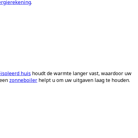
ergierekening
.
ïsoleerd huis
houdt de warmte langer vast, waardoor uw
 een
zonneboiler
helpt u om uw uitgaven laag te houden.