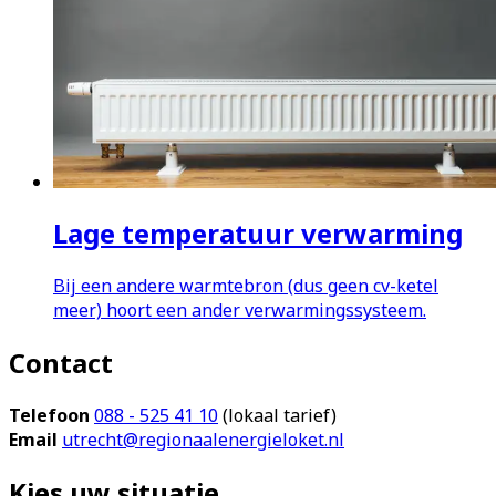
Lage temperatuur verwarming
Bij een andere warmtebron (dus geen cv-ketel
meer) hoort een ander verwarmingssysteem.
Contact
Telefoon
088 - 525 41 10
(lokaal tarief)
Email
utrecht@regionaalenergieloket.nl
Kies uw situatie